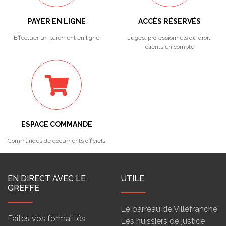
PAYER EN LIGNE
ACCÈS RÉSERVÉS
Effectuer un paiement en ligne
Juges, professionnels du droit,
clients en compte
ESPACE COMMANDE
Commandes de documents officiels
EN DIRECT AVEC LE
UTILE
GREFFE
Le barreau de Villefranche
Faites vos formalités
Les huissiers de justice