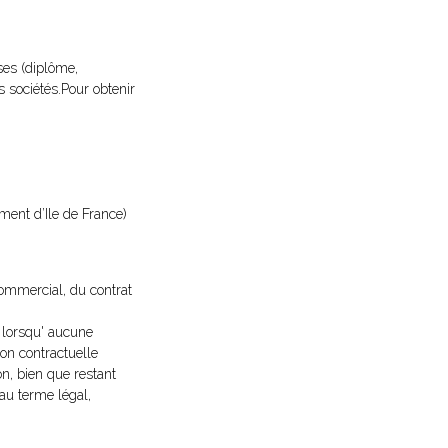
ses (diplôme,
s sociétés.Pour obtenir
ement d’Ile de France)
commercial, du contrat
e lorsqu' aucune
ion contractuelle
on, bien que restant
 au terme légal,