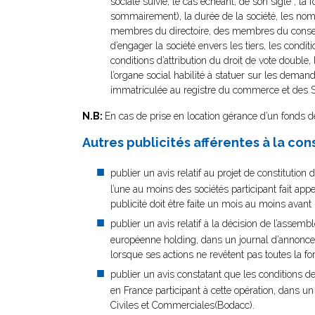
sociale suivie, le cas échéant, de son sigle ; la f
sommairement), la durée de la société, les nom
membres du directoire, des membres du conseil
d’engager la société envers les tiers, les cond
conditions d’attribution du droit de vote double,
l’organe social habilité à statuer sur les demand
immatriculée au registre du commerce et des S
N.B:
En cas de prise en location gérance d’un fonds de
Autres publicités afférentes à la co
publier un avis relatif au projet de constituti
l’une au moins des sociétés participant fait app
publicité doit être faite un mois au moins avan
publier un avis relatif à la décision de l’assem
européenne holding, dans un journal d’annonces 
lorsque ses actions ne revêtent pas toutes la f
publier un avis constatant que les conditions d
en France participant à cette opération, dans u
Civiles et Commerciales(Bodacc).