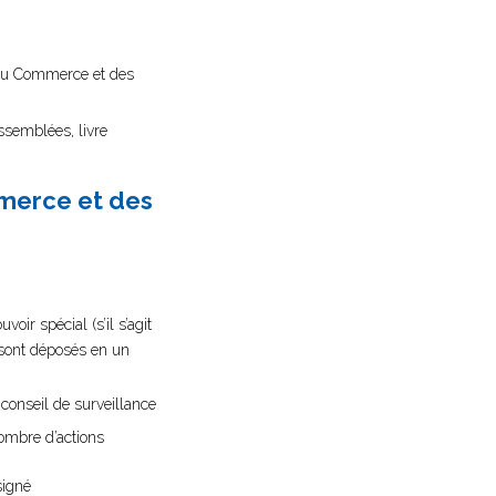
re du Commerce et des
ssemblées, livre
mmerce et des
oir spécial (s’il s’agit
s sont déposés en un
conseil de surveillance
nombre d’actions
signé