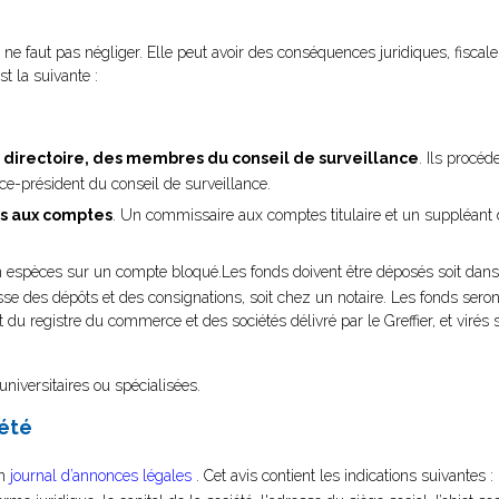
 ne faut pas négliger. Elle peut avoir des conséquences juridiques, fiscales
st la suivante :
directoire, des membres du conseil de surveillance
. Ils procéd
ice-président du conseil de surveillance.
s aux comptes
. Un commissaire aux comptes titulaire et un suppléant 
n espèces sur un compte bloqué.Les fonds doivent être déposés soit dan
a caisse des dépôts et des consignations, soit chez un notaire. Les fonds ser
it du registre du commerce et des sociétés délivré par le Greffier, et virés
 universitaires ou spécialisées.
iété
un
journal d’annonces légales
. Cet avis contient les indications suivantes 