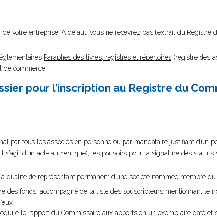
nom de votre entreprise. A défaut, vous ne recevrez pas l’extrait du Regist
 réglementaires
Paraphes des livres, registres et répertoires
(registre des a
unal de commerce.
sier pour l’inscription au Registre du Co
al par tous les associés en personne ou par mandataire justifiant d’un pouv
’il s’agit d’un acte authentique); les pouvoirs pour la signature des statut
nt la qualité de représentant permanent d’une société nommée membre du 
aire des fonds, accompagné de la liste des souscripteurs mentionnant le 
d’eux
, produire le rapport du Commissaire aux apports en un exemplaire daté et 