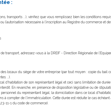
ntée :
ns, transports ...), vérifiez que vous remplissez bien les conditions requi
t ou l’autorisation nécessaire à l’inscription au Registre du commerce et de
s
ité de transport, adressez-vous à la DREIF - Direction Régionale de l’Equip
re des locaux du siège de votre entreprise (par tout moyen : copie du bail 
es ...).
local d'habitation de son représentant légal et ceci sans limitation de duré
l'interdit. En revanche, en présence de disposition législative ou de stipulat
 personnel du représentant légal, la domiciliation dans ce local d'habitati
ans à compter de l'immatriculation. Cette durée est réduite le cas échéant
(L123-11-1 du code de commerce).