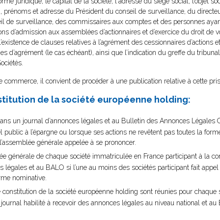
orme juridique, le capital de la société, l'adresse du siège social, l’objet so
, prénoms et adresse du Président du conseil de surveillance, du directe
 de surveillance, des commissaires aux comptes et des personnes ayant
itions d’admission aux assemblées d’actionnaires et d’exercice du droit de
 l’existence de clauses relatives à l’agrément des cessionnaires d’actions e
es d’agrément (le cas échéant), ainsi que l’indication du greffe du tribunal
ociétés.
 commerce, il convient de procéder à une publication relative à cette pri
nstitution de la société européenne holding:
on dans un journal d’annonces légales et au Bulletin des Annonces Légales 
el public à l’épargne ou lorsque ses actions ne revêtent pas toutes la form
t l’assemblée générale appelée à se prononcer.
blée générale de chaque société immatriculée en France participant à la con
légales et au BALO si l’une au moins des sociétés participant fait appel 
orme nominative.
e constitution de la société européenne holding sont réunies pour chaque
n journal habilité à recevoir des annonces légales au niveau national et a