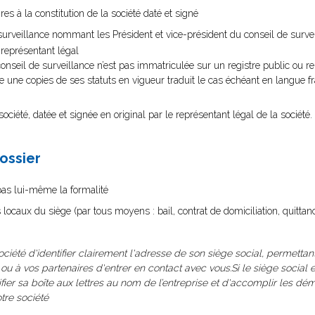
 à la constitution de la société daté et signé
urveillance nommant les Président et vice-président du conseil de surveil
 représentant légal
il de surveillance n’est pas immatriculée sur un registre public ou re
e copies de ses statuts en vigueur traduit le cas échéant en langue fran
société, datée et signée en original par le représentant légal de la société.
dossier
 pas lui-même la formalité
es locaux du siège (par tous moyens : bail, contrat de domiciliation, quitt
société d'identifier clairement l'adresse de son siège social, permettan
 ou à vos partenaires d'entrer en contact avec vous.Si le siège social e
tifier sa boîte aux lettres au nom de l’entreprise et d'accomplir les d
tre société