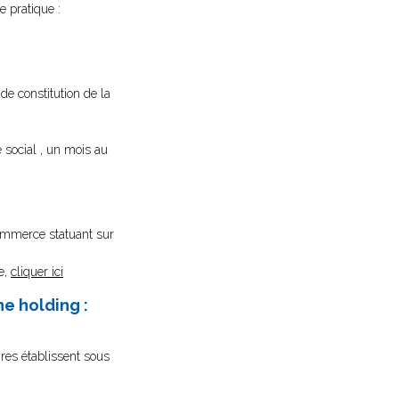
e pratique :
de constitution de la
 social , un mois au
commerce statuant sur
e,
cliquer ici
e holding :
res établissent sous