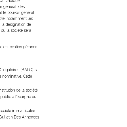
cial (indiqué
ur général, des
 le pouvoir général
 vote, notamment les
t la désignation de
 où la société sera
se en location gérance.
Obligatoires (BALO) si
e nominative. Cette
stitution de la société
public à l’épargne ou
 société immatriculée
u Bulletin Des Annonces