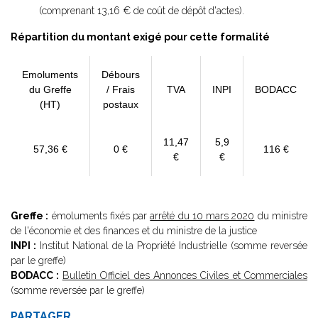
(comprenant 13,16 € de coût de dépôt d'actes).
Répartition du montant exigé pour cette formalité
Emoluments
Débours
du Greffe
/ Frais
TVA
INPI
BODACC
(HT)
postaux
11,47
5,9
57,36 €
0 €
116 €
€
€
Greffe :
émoluments fixés par
arrêté du 10 mars 2020
du ministre
de l'économie et des finances et du ministre de la justice
INPI :
Institut National de la Propriété Industrielle (somme reversée
par le greffe)
BODACC :
Bulletin Officiel des Annonces Civiles et Commerciales
(somme reversée par le greffe)
PARTAGER