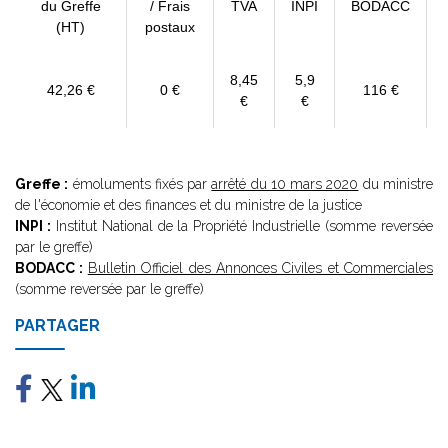
du Greffe
/ Frais
TVA
INPI
BODACC
(HT)
postaux
8,45
5,9
42,26 €
0 €
116 €
€
€
Greffe :
émoluments fixés par
arrêté du 10 mars 2020
du ministre
de l'économie et des finances et du ministre de la justice
INPI :
Institut National de la Propriété Industrielle (somme reversée
par le greffe)
BODACC :
Bulletin Officiel des Annonces Civiles et Commerciales
(somme reversée par le greffe)
PARTAGER