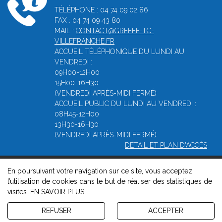
TÉLÉPHONE : 04 74 09 02 86
FAX : 04 74 09 43 80
MAIL :
CONTACT@GREFFE-TC-
VILLEFRANCHE.FR
ACCUEIL TÉLÉPHONIQUE DU LUNDI AU
VENDREDI :
09H00-12H00
15H00-16H30
(VENDREDI APRÈS-MIDI FERMÉ)
ACCUEIL PUBLIC DU LUNDI AU VENDREDI :
08H45-12H00
13H30-16H30
(VENDREDI APRÈS-MIDI FERMÉ)
DÉTAIL ET PLAN D'ACCÈS
En poursuivant votre navigation sur ce site, vous acceptez
© 2026, Greffe du Tribunal de Commerce de Villefranche -
l’utilisation de cookies dans le but de réaliser des statistiques de
Mentions légales
-
Contact
-
Gestion des cookies
-
Politique de
visites.
EN SAVOIR PLUS
confidentialité et de cookies
Version : 1.8.1
REFUSER
ACCEPTER