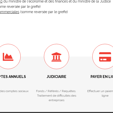
20
du ministre de l'économie et des finances et du ministre de la Justice
omme reversée par le greffe)
 Commerciales
(somme reversée par le greffe)
TES ANNUELS
JUDICIAIRE
PAYER EN L
des comptes sociaux
Fonds / Référés / Requêtes.
Effectuer un paie
Traitement de difficultés des
ligne
entreprises