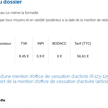
au dossier
e pas lui-même la formalité
 par tous moyens et en validité (postérieur à la date de la mention de radiat
postaux
TVA
INPI
BODACC
Tarif (TTC)
8,45 €
5,9 €
0 €
56,61 €
 d'une mention d'office de cessation d'activté (R.123-125
rt de la mention d'office de cessation d'activité (article
effe