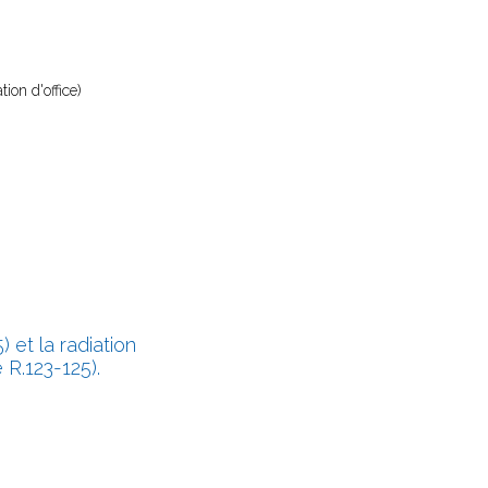
ion d'office)
) et la radiation
 R.123-125).