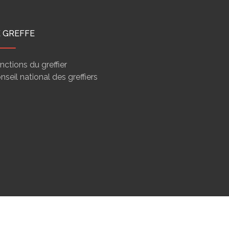
E GREFFE
nctions du greffier
nseil national des greffiers