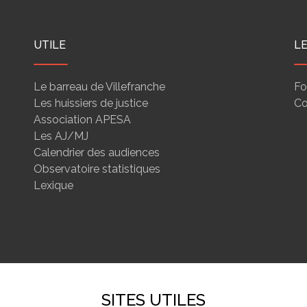
UTILE
L
Le barreau de Villefranche
Fo
Les huissiers de justice
Co
Association APESA
Les AJ/MJ
Calendrier des audiences
Observatoire statistiques
Lexique
SITES UTILES