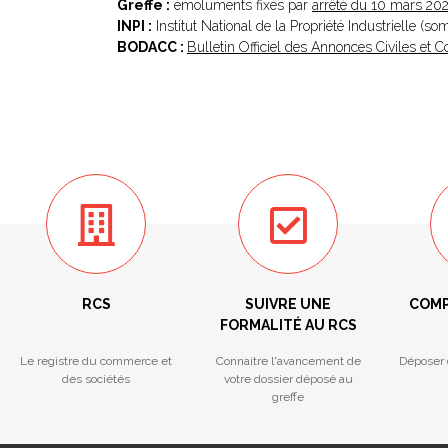
Greffe :
émoluments fixés par
arrêté du 10 mars 20
INPI :
Institut National de la Propriété Industrielle (s
BODACC :
Bulletin Officiel des Annonces Civiles et
RCS
SUIVRE UNE
COMP
FORMALITÉ AU RCS
Le registre du commerce et
Connaitre l'avancement de
Déposer 
des sociétés
votre dossier déposé au
greffe