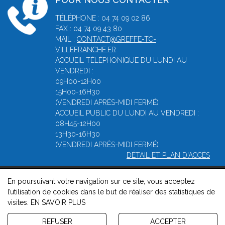
TÉLÉPHONE : 04 74 09 02 86
FAX : 04 74 09 43 80
MAIL :
CONTACT@GREFFE-TC-
VILLEFRANCHE.FR
ACCUEIL TÉLÉPHONIQUE DU LUNDI AU
VENDREDI :
09H00-12H00
15H00-16H30
(VENDREDI APRÈS-MIDI FERMÉ)
ACCUEIL PUBLIC DU LUNDI AU VENDREDI :
08H45-12H00
13H30-16H30
(VENDREDI APRÈS-MIDI FERMÉ)
DÉTAIL ET PLAN D'ACCÈS
En poursuivant votre navigation sur ce site, vous acceptez
© 2026, Greffe du Tribunal de Commerce de Villefranche -
l’utilisation de cookies dans le but de réaliser des statistiques de
Mentions légales
-
Contact
-
Gestion des cookies
-
Politique de
visites.
EN SAVOIR PLUS
confidentialité et de cookies
Version : 1.8.1
REFUSER
ACCEPTER