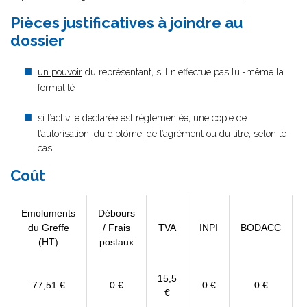
Pièces justificatives à joindre au
dossier
un pouvoir
du représentant, s'il n'effectue pas lui-même la
formalité
si l’activité déclarée est réglementée, une copie de
l’autorisation, du diplôme, de l’agrément ou du titre, selon le
cas
Coût
Emoluments
Débours
du Greffe
/ Frais
TVA
INPI
BODACC
(HT)
postaux
15,5
77,51 €
0 €
0 €
0 €
€