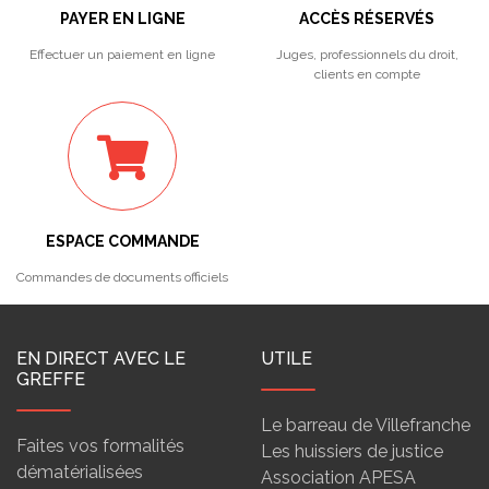
PAYER EN LIGNE
ACCÈS RÉSERVÉS
Effectuer un paiement en ligne
Juges, professionnels du droit,
clients en compte
ESPACE COMMANDE
Commandes de documents officiels
EN DIRECT AVEC LE
UTILE
GREFFE
Le barreau de Villefranche
Faites vos formalités
Les huissiers de justice
dématérialisées
Association APESA