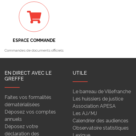
ESPACE COMMANDE
Commandes de documents officiels
EN DIRECT AVEC LE
UTILE
GREFFE
Le barreau de Villefranche
Faites vos formalités
Les huissiers de justice
dématérialisées
Association APESA
Déposez vos comptes
Les AJ/MJ
annuels
Calendrier des audiences
Déposez votre
Observatoire statistiques
déclaration des
Lexique