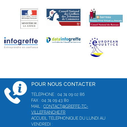
POUR NOUS CONTACTER
TÉLÉPHONE : 04 74 09 02 86
FAX : 04 74 09 43 80
MAIL :
CONTACT@GREFFE-TC-
VILLEFRANCHE.FR
ACCUEIL TÉLÉPHONIQUE DU LUNDI AU
VENDREDI :