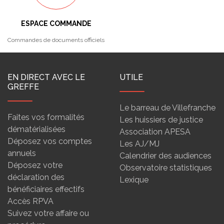
ESPACE COMMANDE
Commandes de documents officiels
EN DIRECT AVEC LE
UTILE
GREFFE
Le barreau de Villefranche
Faites vos formalités
Les huissiers de justice
dématérialisées
Association APESA
Déposez vos comptes
Les AJ/MJ
annuels
Calendrier des audiences
Déposez votre
Observatoire statistiques
déclaration des
Lexique
bénéficiaires effectifs
Accès RPVA
Suivez votre affaire ou