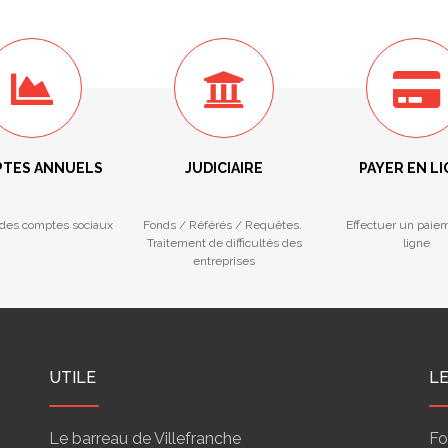
TES ANNUELS
JUDICIAIRE
PAYER EN L
des comptes sociaux
Fonds / Référés / Requêtes.
Effectuer un paie
Traitement de difficultés des
ligne
entreprises
UTILE
L
Le barreau de Villefranche
Fo