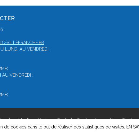
ACTER
86
C-VILLEFRANCHE.FR
U LUNDI AU VENDREDI :
RMÉ)
 AU VENDREDI :
RMÉ)
franche -
Mentions légales
-
Contact
-
Gestion des cookies
-
Politiqu
on de cookies dans le but de réaliser des statistiques de visites.
EN SA