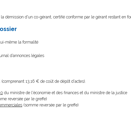
 la démission d'un co-gérant, certifié conforme par le gérant restant en fo
dossier
 lui-même la formalité
ournal d’annonces légales
 (comprenant 13,16 € de coût de dépôt d'actes).
20
du ministre de l'économie et des finances et du ministre de la justice
omme reversée par le greffe)
 Commerciales
(somme reversée par le greffe)