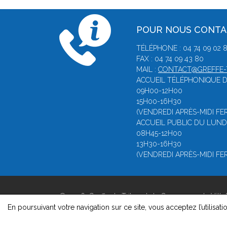
POUR NOUS CONT
TÉLÉPHONE : 04 74 09 02 
FAX : 04 74 09 43 80
MAIL :
CONTACT@GREFFE-T
ACCUEIL TÉLÉPHONIQUE D
09H00-12H00
15H00-16H30
(VENDREDI APRÈS-MIDI FE
ACCUEIL PUBLIC DU LUNDI
08H45-12H00
13H30-16H30
(VENDREDI APRÈS-MIDI FE
© 2026, Greffe du Tribunal de Commerce de Ville
Version : 1.8.1
En poursuivant votre navigation sur ce site, vous acceptez l’utilisati