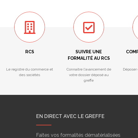
RCS
SUIVRE UNE
COMP
FORMALITÉ AU RCS
Le registre du commerce et
Connaitre l'avancement de
Déposer 
des sociétés
votre dossier déposé au
greffe
EN DIRECT AVEC LE GREFFE
Faites vos formalités dématérialisées