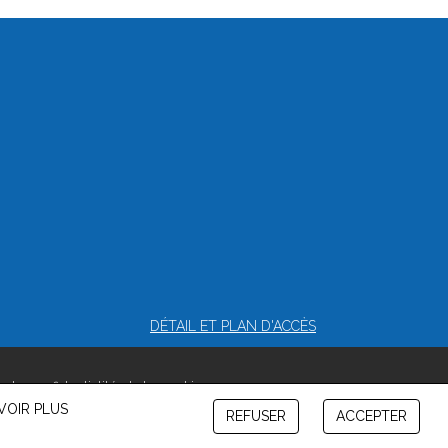
DÉTAIL ET PLAN D'ACCÈS
e de confidentialité et de cookies
VOIR PLUS
REFUSER
ACCEPTER