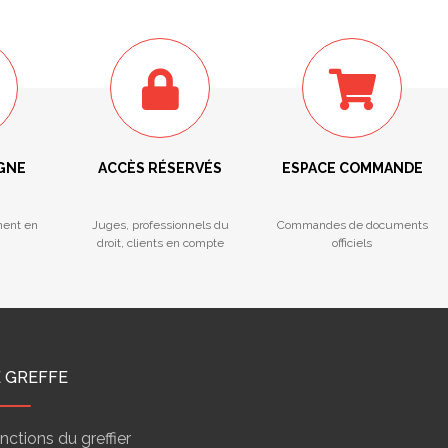
IGNE
ACCÈS RÉSERVÉS
ESPACE COMMANDE
ment en
Juges, professionnels du
Commandes de documents
droit, clients en compte
officiels
E GREFFE
nctions du greffier