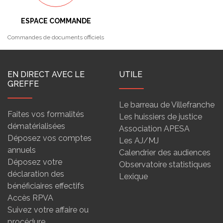
ESPACE COMMANDE
Commandes de documents officiels
EN DIRECT AVEC LE
UTILE
GREFFE
Le barreau de Villefranche
Faites vos formalités
Les huissiers de justice
dématérialisées
Association APESA
Déposez vos comptes
Les AJ/MJ
annuels
Calendrier des audiences
Déposez votre
Observatoire statistiques
déclaration des
Lexique
bénéficiaires effectifs
Accès RPVA
Suivez votre affaire ou
procédure