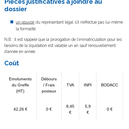
Pièces justificatives à joindre au
dossier
un pouvoir
du représentant légal s’il n’effectue pas lui-même
la formalité
N.B : Il est rappelé que la prorogation de l’immatriculation pour les
besoins de la liquidation est valable un an sauf renouvellement
d’année en année.
Coût
Emoluments
Débours
du Greffe
/ Frais
TVA
INPI
BODACC
(HT)
postaux
8,45
5,9
42,26 €
0 €
0 €
€
€