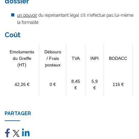
dossier
un pouvoir
du représentant légal s'il n'effectue pas lui-même
la formalité
Coût
Emoluments
Débours
du Greffe
/ Frais
TVA
INPI
BODACC
(HT)
postaux
8,45
5,9
42,26 €
0 €
116 €
€
€
PARTAGER