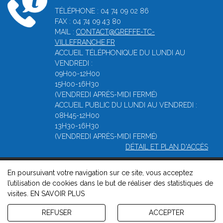
TÉLÉPHONE : 04 74 09 02 86
FAX : 04 74 09 43 80
MAIL :
CONTACT@GREFFE-TC-
VILLEFRANCHE.FR
ACCUEIL TÉLÉPHONIQUE DU LUNDI AU
VENDREDI :
09H00-12H00
15H00-16H30
(VENDREDI APRÈS-MIDI FERMÉ)
ACCUEIL PUBLIC DU LUNDI AU VENDREDI :
08H45-12H00
13H30-16H30
(VENDREDI APRÈS-MIDI FERMÉ)
DÉTAIL ET PLAN D'ACCÈS
En poursuivant votre navigation sur ce site, vous acceptez
© 2026, Greffe du Tribunal de Commerce de Villefranche -
l’utilisation de cookies dans le but de réaliser des statistiques de
Mentions légales
-
Contact
-
Gestion des cookies
-
Politique de
visites.
EN SAVOIR PLUS
confidentialité et de cookies
Version : 1.8.1
REFUSER
ACCEPTER