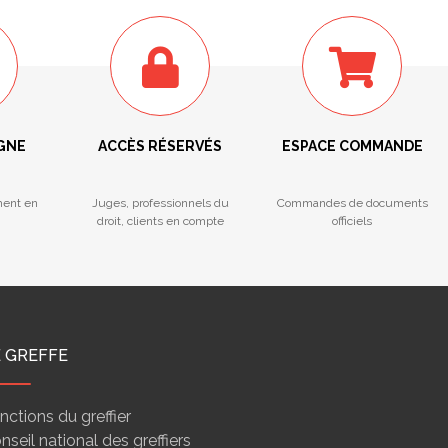
IGNE
ACCÈS RÉSERVÉS
ESPACE COMMANDE
ment en
Juges, professionnels du
Commandes de documents
droit, clients en compte
officiels
E GREFFE
nctions du greffier
nseil national des greffiers