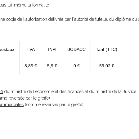
e pas lui-même la formalité
ne copie de l'autorisation délivrée par l'autorité de tutelle, du diplôme ou d
postaux
TVA
INPI
BODACC
Tarif (TTC)
8,85 €
5,9 €
0 €
59,02 €
20
du ministre de l'économie et des finances et du ministre de la Justice
omme reversée par le greffe)
 Commerciales
(somme reversée par le greffe)