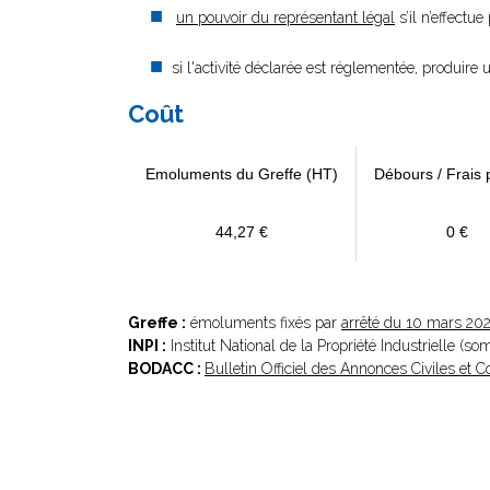
un pouvoir du représentant légal
s’il n’effectu
si l'activité déclarée est réglementée, produire u
Coût
Emoluments du Greffe (HT)
Débours / Frais 
44,27 €
0 €
Greffe :
émoluments fixés par
arrêté du 10 mars 20
INPI :
Institut National de la Propriété Industrielle (s
BODACC :
Bulletin Officiel des Annonces Civiles et