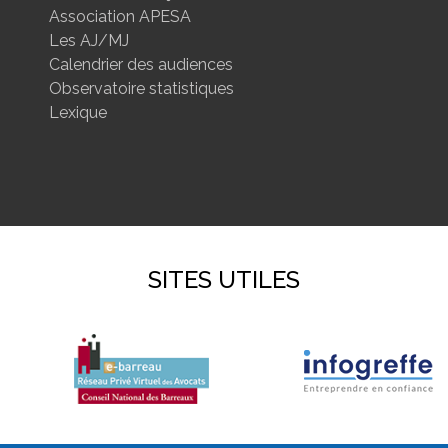
Association APESA
Les AJ/MJ
Calendrier des audiences
Observatoire statistiques
Lexique
SITES UTILES