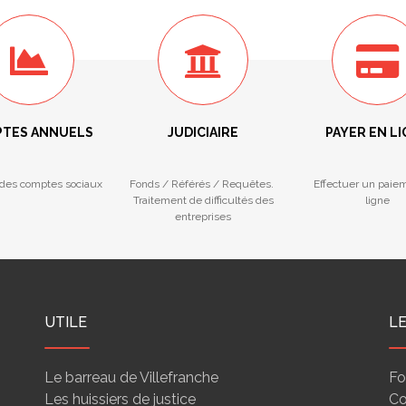
TES ANNUELS
JUDICIAIRE
PAYER EN L
des comptes sociaux
Fonds / Référés / Requêtes.
Effectuer un paie
Traitement de difficultés des
ligne
entreprises
UTILE
L
Le barreau de Villefranche
Fo
Les huissiers de justice
Co