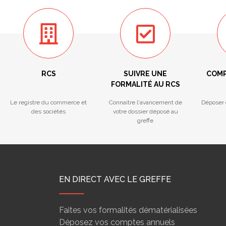
RCS
SUIVRE UNE
COMP
FORMALITÉ AU RCS
Le registre du commerce et
Connaitre l'avancement de
Déposer 
des sociétés
votre dossier déposé au
greffe
EN DIRECT AVEC LE GREFFE
Faites vos formalités dématérialisées
Déposez vos comptes annuels