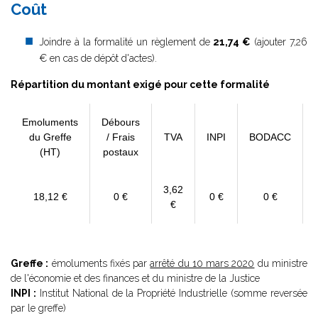
Coût
Joindre à la formalité un règlement de
21,74 €
(ajouter 7,26
€ en cas de dépôt d'actes).
Répartition du montant exigé pour cette formalité
Emoluments
Débours
du Greffe
/ Frais
TVA
INPI
BODACC
(HT)
postaux
3,62
18,12 €
0 €
0 €
0 €
€
Greffe :
émoluments fixés par
arrêté du 10 mars 2020
du ministre
de l'économie et des finances et du ministre de la Justice
INPI :
Institut National de la Propriété Industrielle (somme reversée
par le greffe)