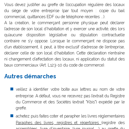
Vous devez justifier au greffe de l’occupation régulière des locaux
du siège de votre entreprise (par tout moyen : copie du bail
commercial, quittances EDF ou de téléphone récentes ...).
A la création, le commerçant personne physique peut déclarer
l’adresse de son local d’habitation et y exercer une activité, dès lors
qu’aucune disposition législative ou stipulation contractuelle
contraire ne s’y oppose. Lorsque le commerçant ne dispose pas
d’un établissement, il peut, à titre exclusif d’adresse de l’entreprise,
déclarer celle de son local d’habitation. Cette déclaration n’entraîne
ni changement d’affectation des locaux, ni application du statut des
baux commerciaux (Art. L123-10 du code de commerce).
Autres démarches
veillez à identifier votre boîte aux lettres au nom de votre
entreprise. A défaut, vous ne recevrez pas l’extrait du Registre
du Commerce et des Sociétés (extrait "Kbis") expédié par le
greffe.
achetez puis faites coter et parapher les livres réglementaires
Paraphes des livres, registres et répertoires
(registre des
assemblées, livre d’inventaire, livre journal ...) au greffe du