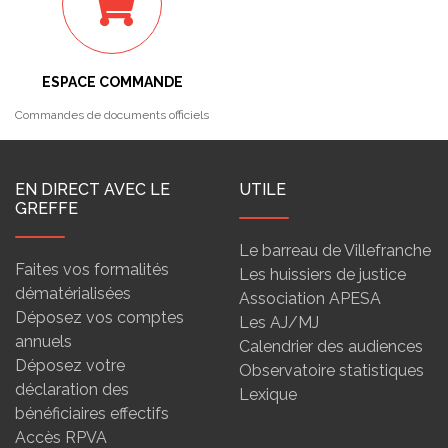
ESPACE COMMANDE
Commandes de documents officiels
EN DIRECT AVEC LE
UTILE
GREFFE
Le barreau de Villefranche
Faites vos formalités
Les huissiers de justice
dématérialisées
Association APESA
Déposez vos comptes
Les AJ/MJ
annuels
Calendrier des audiences
Déposez votre
Observatoire statistiques
déclaration des
Lexique
bénéficiaires effectifs
Accès RPVA