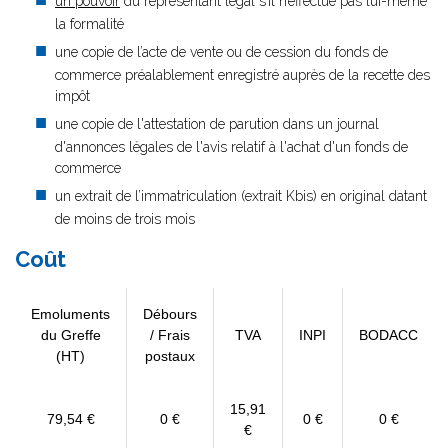
un pouvoir
du représentant légal s’il n’effectue pas lui-même
la formalité
une copie de l’acte de vente ou de cession du fonds de
commerce préalablement enregistré auprès de la recette des
impôt
une copie de l'attestation de parution dans un journal
d'annonces légales de l'avis relatif à l'achat d'un fonds de
commerce
un extrait de l’immatriculation (extrait Kbis) en original datant
de moins de trois mois
Coût
Emoluments
Débours
du Greffe
/ Frais
TVA
INPI
BODACC
(HT)
postaux
15,91
79,54 €
0 €
0 €
0 €
€