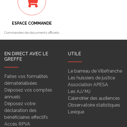
ESPACE COMMANDE
Commandes de documents officiels
EN DIRECT AVEC LE
UTILE
GREFFE
Le barreau de Villefranche
Faites vos formalités
Les huissiers de justice
dématérialisées
Association APESA
Déposez vos comptes
Les AJ/MJ
annuels
Calendrier des audiences
Déposez votre
Observatoire statistiques
déclaration des
Lexique
bénéficiaires effectifs
Accès RPVA