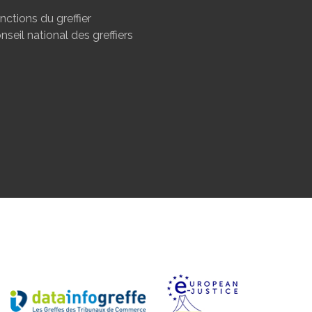
nctions du greffier
nseil national des greffiers