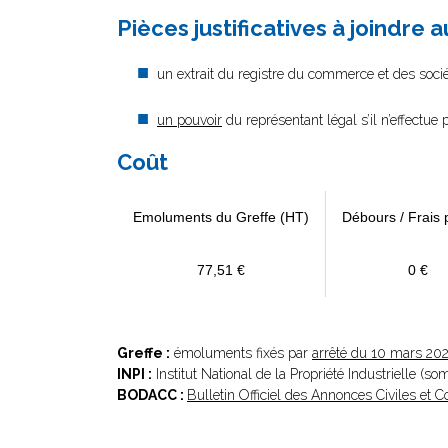
Pièces justificatives à joindre 
un extrait du registre du commerce et des sociét
un pouvoir
du représentant légal s’il n’effectue
Coût
Emoluments du Greffe (HT)
Débours / Frais 
77,51 €
0 €
Greffe :
émoluments fixés par
arrêté du 10 mars 20
INPI :
Institut National de la Propriété Industrielle (s
BODACC :
Bulletin Officiel des Annonces Civiles et