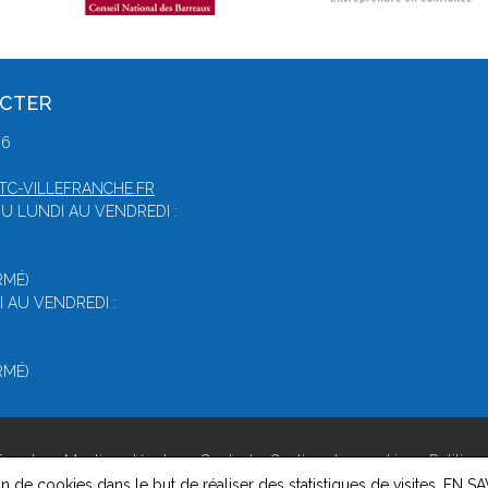
ACTER
86
C-VILLEFRANCHE.FR
U LUNDI AU VENDREDI :
RMÉ)
 AU VENDREDI :
RMÉ)
franche -
Mentions légales
-
Contact
-
Gestion des cookies
-
Politiqu
on de cookies dans le but de réaliser des statistiques de visites.
EN SA