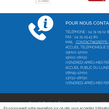
POUR NOUS CONT
TÉLÉPHONE : 04 74 09 02 
FAX : 04 74 09 43 80
MAIL :
CONTACT@GREFFE-T
ACCUEIL TÉLÉPHONIQUE D
09H00-12H00
15H00-16H30
(VENDREDI APRÈS-MIDI FE
ACCUEIL PUBLIC DU LUNDI
08H45-12H00
13H30-16H30
(VENDREDI APRÈS-MIDI FE
© 2026, Greffe du Tribunal de Commerce de Ville
Version : 1.8.1
En poursuivant votre navigation sur ce site, vous acceptez l’utilisati