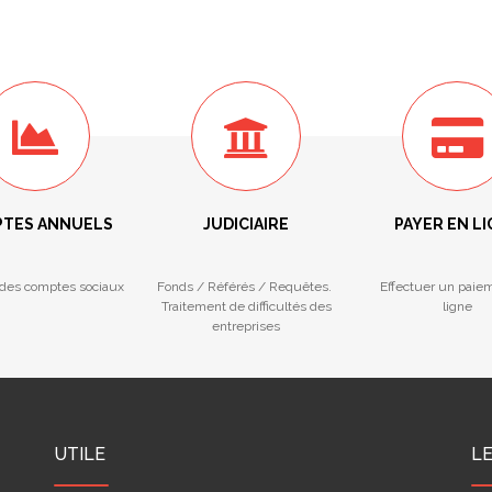
TES ANNUELS
JUDICIAIRE
PAYER EN L
des comptes sociaux
Fonds / Référés / Requêtes.
Effectuer un paie
Traitement de difficultés des
ligne
entreprises
UTILE
L