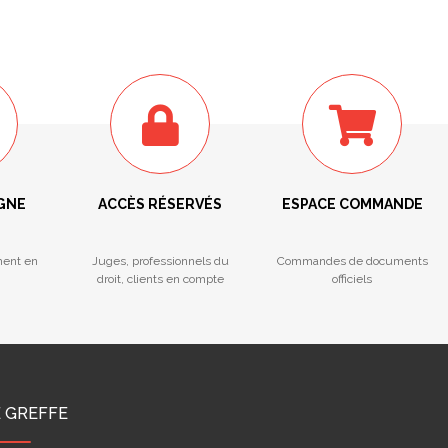
IGNE
ACCÈS RÉSERVÉS
ESPACE COMMANDE
ment en
Juges, professionnels du
Commandes de documents
droit, clients en compte
officiels
E GREFFE