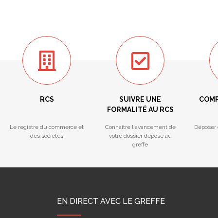
RCS
SUIVRE UNE
COMP
FORMALITÉ AU RCS
Le registre du commerce et
Connaitre l'avancement de
Déposer 
des sociétés
votre dossier déposé au
greffe
EN DIRECT AVEC LE GREFFE