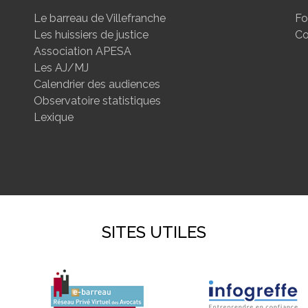
Le barreau de Villefranche
Fo
Les huissiers de justice
Co
Association APESA
Les AJ/MJ
Calendrier des audiences
Observatoire statistiques
Lexique
SITES UTILES