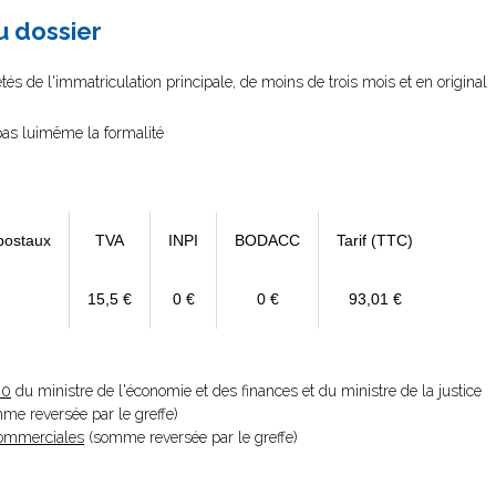
au dossier
és de l'immatriculation principale, de moins de trois mois et en original
 pas luimême la formalité
postaux
TVA
INPI
BODACC
Tarif (TTC)
15,5 €
0 €
0 €
93,01 €
20
du ministre de l'économie et des finances et du ministre de la justice
omme reversée par le greffe)
 Commerciales
(somme reversée par le greffe)