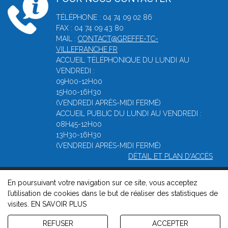
TÉLÉPHONE : 04 74 09 02 86
FAX : 04 74 09 43 80
MAIL :
CONTACT@GREFFE-TC-
VILLEFRANCHE.FR
ACCUEIL TÉLÉPHONIQUE DU LUNDI AU
VENDREDI :
09H00-12H00
15H00-16H30
(VENDREDI APRÈS-MIDI FERMÉ)
ACCUEIL PUBLIC DU LUNDI AU VENDREDI :
08H45-12H00
13H30-16H30
(VENDREDI APRÈS-MIDI FERMÉ)
DÉTAIL ET PLAN D'ACCÈS
En poursuivant votre navigation sur ce site, vous acceptez
© 2026, Greffe du Tribunal de Commerce de Villefranche -
l’utilisation de cookies dans le but de réaliser des statistiques de
Mentions légales
-
Contact
-
Gestion des cookies
-
Politique de
visites.
EN SAVOIR PLUS
confidentialité et de cookies
Version : 1.8.1
REFUSER
ACCEPTER