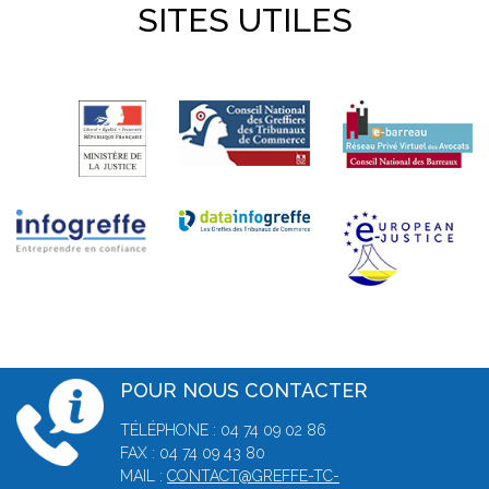
SITES UTILES
POUR NOUS CONTACTER
TÉLÉPHONE : 04 74 09 02 86
FAX : 04 74 09 43 80
MAIL :
CONTACT@GREFFE-TC-