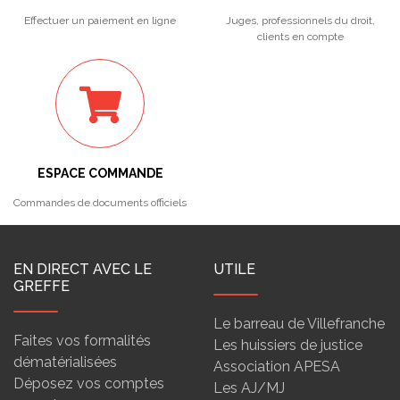
Effectuer un paiement en ligne
Juges, professionnels du droit,
clients en compte
ESPACE COMMANDE
Commandes de documents officiels
EN DIRECT AVEC LE
UTILE
GREFFE
Le barreau de Villefranche
Faites vos formalités
Les huissiers de justice
dématérialisées
Association APESA
Déposez vos comptes
Les AJ/MJ