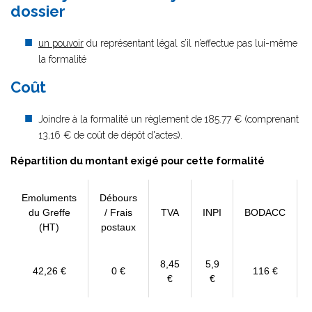
dossier
un pouvoir
du représentant légal s’il n’effectue pas lui-même
la formalité
Coût
Joindre à la formalité un règlement de
185.77 € (comprenant
13,16 € de coût de dépôt d'actes).
Répartition du montant exigé pour cette formalité
Emoluments
Débours
du Greffe
/ Frais
TVA
INPI
BODACC
(HT)
postaux
8,45
5,9
42,26 €
0 €
116 €
€
€