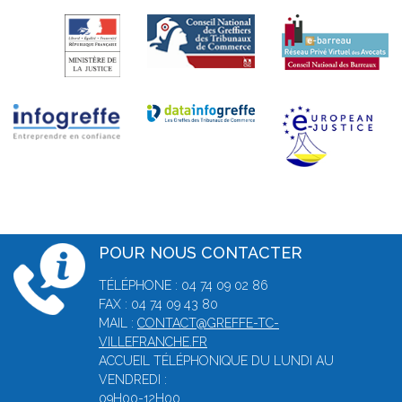
POUR NOUS CONTACTER
TÉLÉPHONE : 04 74 09 02 86
FAX : 04 74 09 43 80
MAIL :
CONTACT@GREFFE-TC-
VILLEFRANCHE.FR
ACCUEIL TÉLÉPHONIQUE DU LUNDI AU
VENDREDI :
09H00-12H00