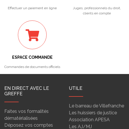
Effectuer un paiement en ligne
Juges, professionnels du droit,
clients en compte
ESPACE COMMANDE
Commandes de documents officiels
EN DIRECT AVEC LE
UTILE
GREFFE
Le barreau de Villefranche
Faites vos formalités
Les huissiers de justice
dématérialisées
Association APESA
Déposez vos comptes
Les AJ/MJ