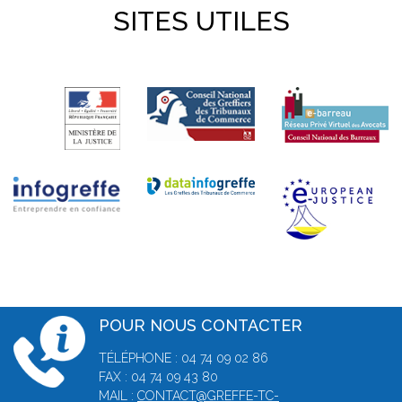
SITES UTILES
POUR NOUS CONTACTER
TÉLÉPHONE : 04 74 09 02 86
FAX : 04 74 09 43 80
MAIL :
CONTACT@GREFFE-TC-