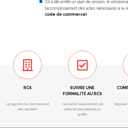
S’il a été arrêté un plan de cession, le cessionna
l’accomplissement des actes nécessaires à la ré
code de commerce)
.
RCS
SUIVRE UNE
COMP
FORMALITÉ AU RCS
Le registre du commerce et
Connaitre l'avancement de
Déposer 
des sociétés
votre dossier déposé au
greffe