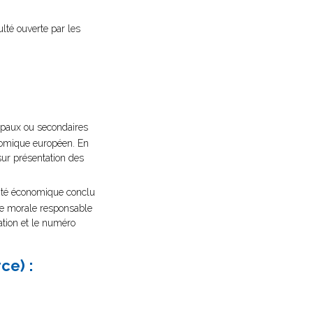
ulté ouverte par les
cipaux ou secondaires
nomique européen. En
 sur présentation des
tivité économique conclu
nne morale responsable
lation et le numéro
ce) :