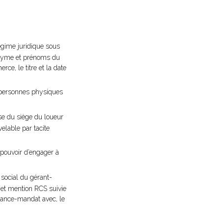
régime juridique sous
udonyme et prénoms du
ce, le titre et la date
s personnes physiques
se du siège du loueur
elable par tacite
pouvoir d’engager à
social du gérant-
n et mention RCS suivie
érance-mandat avec, le