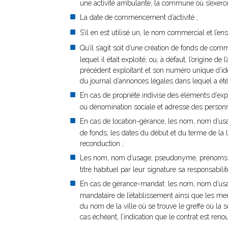
une activité ambulante, la commune où s’exerce l
La date de commencement d’activité ;
S’il en est utilisé un, le nom commercial et l’ens
Qu’il s’agit soit d’une création de fonds de comm
lequel il était exploité, ou, à défaut, l’origine
précédent exploitant et son numéro unique d’iden
du journal d’annonces légales dans lequel a été 
En cas de propriété indivise des éléments d’e
ou dénomination sociale et adresse des personn
En cas de location-gérance, les nom, nom d’us
de fonds; les dates du début et du terme de la l
reconduction ;
Les nom, nom d’usage, pseudonyme, prénoms, dat
titre habituel par leur signature sa responsabilit
En cas de gérance-mandat: les nom, nom d’usage
mandataire de l’établissement ainsi que les ment
du nom de la ville où se trouve le greffe où la
cas échéant, l’indication que le contrat est reno