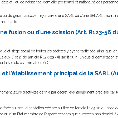
te et lieu de naissance, domicile personnel et nationalité des personne
ue ou du gérant associé majoritaire d’une SARL ou d’une SELARL : nom, 
nationalité.
une fusion ou d’une scission (Art. R123-56 
que et siège social de toutes les sociétés y ayant participée, ainsi que, e
aux 1° et 2° de l’article R.123-237 (il s’agit du n° unique d’identification
où la société est immatriculée).
é et l’établissement principal de la SARL (A
nomenclature d’activités définie par décret, éventuellement précisée par le
se fixée au local d’habitation déclaré au titre de l’article L123-10 du cod
ne ou d’un Etat membre de l’espace économique européen non domicilié 