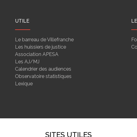
UTILE
L
Le barreau de Villefranche
Fo
Les huissiers de justice
Co
Association APESA
Les AJ/MJ
Calendrier des audiences
Observatoire statistiques
Lexique
SITES UTILES