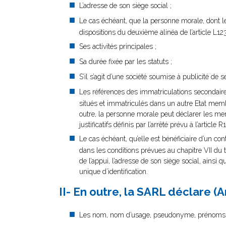
L’adresse de son siège social ;
Le cas échéant, que la personne morale, dont le 
dispositions du deuxième alinéa de l’article L
Ses activités principales ;
Sa durée fixée par les statuts ;
S’il s’agit d’une société soumise à publicité de s
Les références des immatriculations secondaire
situés et immatriculés dans un autre Etat mem
outre, la personne morale peut déclarer les ment
justificatifs définis par l’arrêté prévu à l’arti
Le cas échéant, qu’elle est bénéficiaire d’un con
dans les conditions prévues au chapitre VII du t
de l’appui, l’adresse de son siège social, ainsi 
unique d’identification.
II- En outre, la SARL déclare 
Les nom, nom d’usage, pseudonyme, prénoms, dat