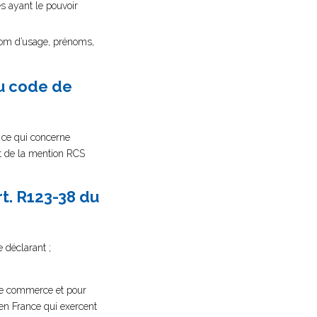
s ayant le pouvoir
nom d’usage, prénoms,
du code de
n ce qui concerne
 et de la mention RCS
rt. R123-38 du
 déclarant ;
e de commerce et pour
en France qui exercent