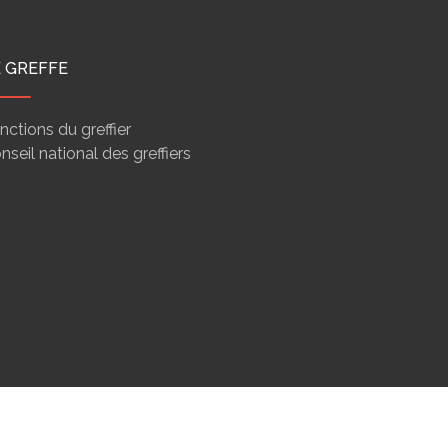
E GREFFE
nctions du greffier
nseil national des greffiers