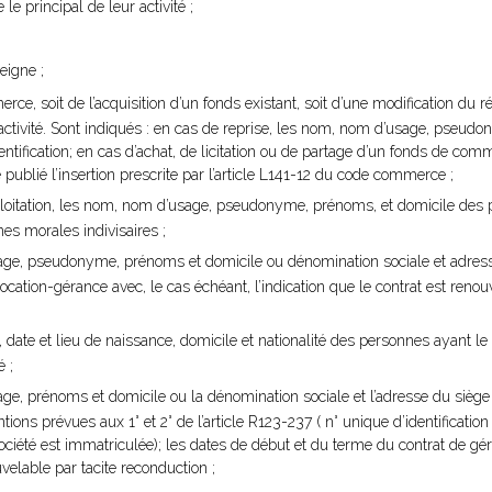
e principal de leur activité ;
eigne ;
erce, soit de l’acquisition d’un fonds existant, soit d’une modification du 
 de l’activité. Sont indiqués : en cas de reprise, les nom, nom d’usage, pse
tification; en cas d’achat, de licitation ou de partage d’un fonds de commer
publié l’insertion prescrite par l’article L141-12 du code commerce ;
xploitation, les nom, nom d’usage, pseudonyme, prénoms, et domicile de
es morales indivisaires ;
age, pseudonyme, prénoms et domicile ou dénomination sociale et adres
ocation-gérance avec, le cas échéant, l’indication que le contrat est renouv
e et lieu de naissance, domicile et nationalité des personnes ayant le 
é ;
, prénoms et domicile ou la dénomination sociale et l’adresse du siège 
ions prévues aux 1° et 2° de l’article R123-237 ( n° unique d’identificatio
 société est immatriculée); les dates de début et du terme du contrat de g
uvelable par tacite reconduction ;