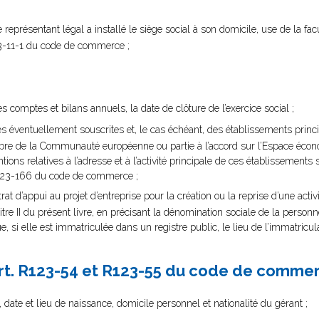
représentant légal a installé le siège social à son domicile, use de la fac
123-11-1 du code de commerce ;
es comptes et bilans annuels, la date de clôture de l’exercice social ;
s éventuellement souscrites et, le cas échéant, des établissements prin
bre de la Communauté européenne ou partie à l’accord sur l’Espace éco
ions relatives à l’adresse et à l’activité principale de ces établissements
cle R123-166 du code de commerce ;
trat d’appui au projet d’entreprise pour la création ou la reprise d’une ac
itre II du présent livre, en précisant la dénomination sociale de la perso
que, si elle est immatriculée dans un registre public, le lieu de l’immatricu
(Art. R123-54 et R123-55 du code de commer
e et lieu de naissance, domicile personnel et nationalité du gérant ;