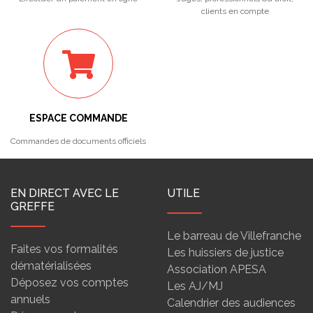
clients en compte
ESPACE COMMANDE
Commandes de documents officiels
EN DIRECT AVEC LE
UTILE
GREFFE
Le barreau de Villefranche
Faites vos formalités
Les huissiers de justice
dématérialisées
Association APESA
Déposez vos comptes
Les AJ/MJ
annuels
Calendrier des audiences