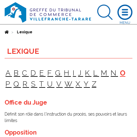
Accueil
Lexique
LEXIQUE
A
B
C
D
E
F
G
H
I
J
K
L
M
N
O
P
Q
R
S
T
U
V
W
X
Y
Z
Office du Juge
Définit son rôle dans l'instruction du procès, ses pouvoirs et leurs
limites
Opposition